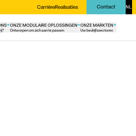
Contact
Carrière
Realisaties
NL
ONS
ONZE MODULAIRE OPLOSSINGEN
ONZE MARKTEN
ij?
Ontworpen om zich aan te passen
Uw bedrijfssectoren